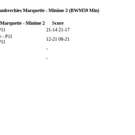
Wambrechies Marquette - Minime 2 (BWM59 Min)
Marquette - Minime 2
Score
P11
21-14 21-17
- P11
12-21 08-21
P11
-
-