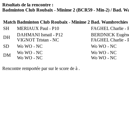
Résultats de la rencontre :
Badminton Club Roubaix - Minime 2 (BCR59 - Min-2) / Bad. 
Match
Badminton Club Roubaix - Minime 2
Bad. Wambrechies 
SH
MERIAUX Paul - P10
FAGHEL Charlie - 
DAHMANI Ismail - P12
BERDNICK Eugène 
DH
VIGNOT Tristan - NC
FAGHEL Charlie - 
SD
Wo WO - NC
Wo WO - NC
Wo WO - NC
Wo WO - NC
DM
Wo WO - NC
Wo WO - NC
Rencontre remportée par sur le score de à .